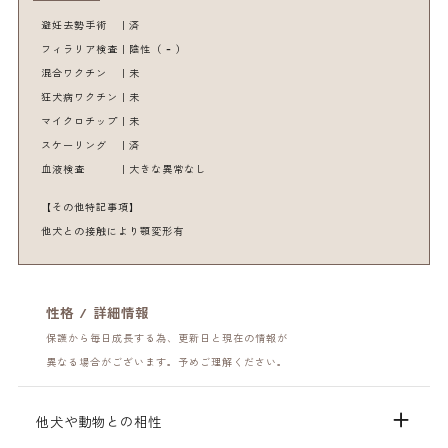
講演・講習のご依頼
避妊去勢手術 ｜済
is store（準備中）
学生向け啓発授業
一般向け啓発講演会
オンラインショップ
フィラリア検査｜陰性（ – ）
撮影 / デザイン 講習会
チャリティーグッズ販売
営業 / マーケティング 講演会
混合ワクチン ｜未
他
狂犬病ワクチン｜未
マイクロチップ｜未
□ 外部リンク / 他
スケーリング ｜済
沖縄県動物愛護管理ｾﾝﾀｰ
よくある質問
血液検査 ｜大きな異常なし
↗︎
メディア掲載情報
動物愛護管理法/環境省
【その他特記事項】
リンクについて
↗︎
他犬との接触により顎変形有
個人情報保護方針
虐待や遺棄の禁止/環境
省 ↗︎
特定商取引法に基づく表
記
ﾏｲｸﾛﾁｯﾌﾟ登録/環境省 ↗︎
ﾏｲｸﾛﾁｯﾌﾟ登録/獣医師会
性格 / 詳細情報
↗︎
保護から毎日成長する為、更新日と現在の情報が
沖縄県夜間診療/獣医師
会 ↗︎
異なる場合がございます。予めご理解ください。
他犬や動物との相性