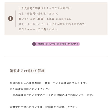
より具体的な詳細はスタッフまでお声がけ、
もしくはお問い合わせください。
動いている姿（動画）も毎日Instagramの
ストーリーズ・ハイライトにて発信しておりますので、
ぜひフォローしてご覧ください。
保護日から今日まで毎日更新中！
譲渡までの流れや詳細
里親お申し込みは月3回以上開催している譲渡会にて行えます。
また譲渡条件はございませんが、
一定の審査はございますので、予めご理解のほどお願いいたします。
譲渡費用や流れについては下記詳細をご確認ください。