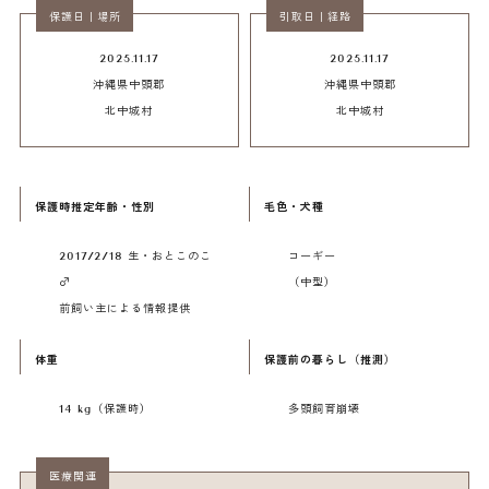
保護日｜場所
引取日｜経路
□ 保護犬・里親募集について
里親募集一覧
譲渡会カレンダー
2025.11.17
2025.11.17
譲渡までの流れ・詳細
卒業犬フォトギャラリー
沖縄県中頭郡
沖縄県中頭郡
北中城村
北中城村
犬と暮らすための必需品
□ ご支援方法について
個人のご支援者様
企業・団体様
保護時推定年齢・性別
毛色・犬種
- マンスリーサポーター
- 譲渡会会場提供
- 一時寄付金 他
- マンスリーサポーター 他
2017/2/18 生・おとこのこ
コーギー
□ その他 事業
（売上利益が全額保護活動費用になる仕組み）
♂
（中型）
前飼い主による情報提供
体重
保護前の暮らし（推測）
is film
is CREATIVE
14
kg（保護時）
多頭飼育崩壊
ペットフォト / ウェディング /
ロゴ / HP / LP / 名刺 / チラ
マタニティ
シ等
企業ビジュアル / PV撮影 等
グラフィック / ウェブデザイン
事業
医療関連