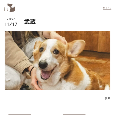
m e n u
2025
武蔵
11/17
Inst
Fa
ALL MENU
寄付で応援する
保護犬・里親募集一覧
お問い合わせ
□ NPO法人アイズとは
トップページ
法人概要
私たちについて
定款
武蔵
代表挨拶 & スタッフ紹介
活動 & 会計報告
ボランティア募集