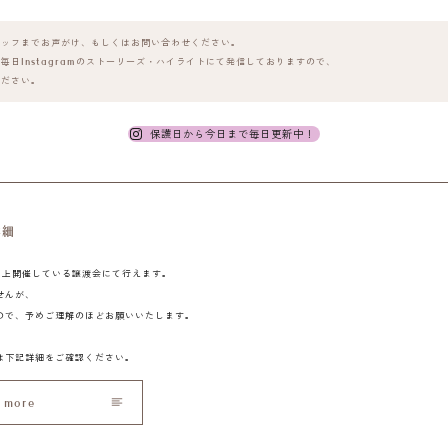
タッフまでお声がけ、
もしくはお問い合わせください。
日Instagramの
ストーリーズ・ハイライトにて発信しておりますので、
ください。
保護日から今日まで毎日更新中！
詳細
以上開催している譲渡会にて行えます。
せんが、
ので、予めご理解のほどお願いいたします。
は下記詳細をご確認ください。
 more