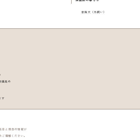
家庭犬（外飼い）
）
り
数値高め
ます
新日と現在の情報が
めご理解ください。