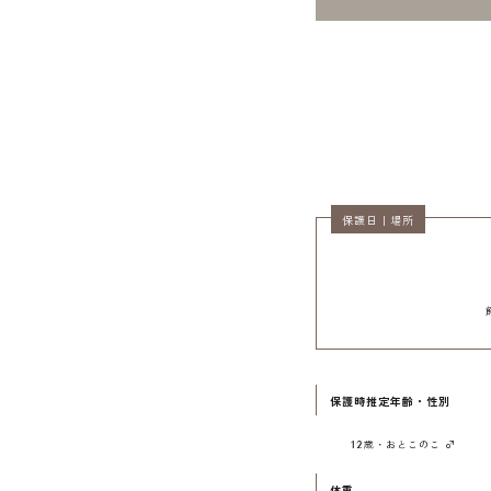
保護日｜場所
保護時推定年齢・性別
12歳・おとこのこ ♂
体重