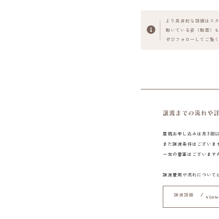
より具体的な詳細はス
動いている姿（動画）も毎
ぜひフォローしてご覧
譲渡までの流れや
里親お申し込みは月3回
また譲渡条件はございま
一定の審査はございます
譲渡費用や流れについて
譲渡詳細 /
view