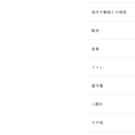
他犬や動物との相性
散歩
食事
トイレ
留守番
人馴れ
その他