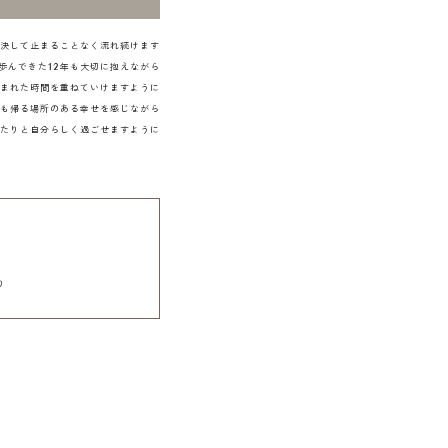
決して止まることなく流れ続けます
歩んできた12年も大切に抱えながら
まれた時間を重ねていけますように
も帰る場所のある幸せを感じながら
たりと自分らしく過ごせますように
り