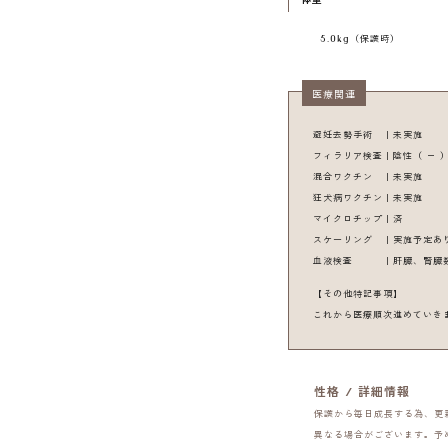
5.0
kg（保護時）
医療関連
避妊去勢手術 ｜未実施
フィラリア検査｜陰性（ − 
混合ワクチン ｜未実施
狂犬病ワクチン｜未実施
マイクロチップ｜済
スケーリング ｜実施予定あ
血液検査 ｜肝臓、腎臓
【その他特記事項】
これから医療順次進めていき
性格 / 詳細情報
保護から毎日成長する為、更
異なる場合がございます。予