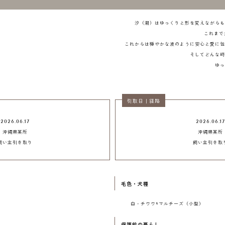
汐（潮）はゆっくりと形を変えながらも
これまで
これからは穏やかな波のように安心と愛に包
そしてどんな時
ゆっ
引取日｜経路
2026.06.17
2026.06.17
沖縄県某所
沖縄県某所
飼い主引き取り
飼い主引き取
毛色・犬種
白・チワワ×マルチーズ（小型）
保護前の暮らし