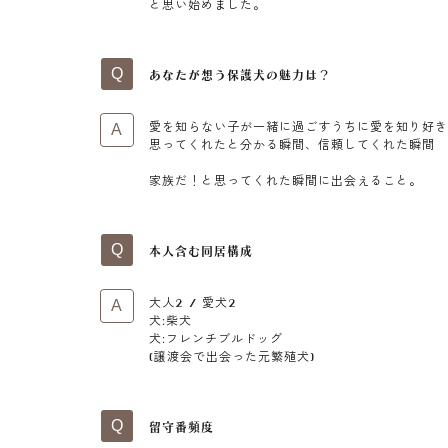
と思い
始めました。
あなたが想う保護犬の魅力は？
愛を知らない子が
一緒に過ごすうちに愛を知り
好
思ってくれたと
分かる瞬間、信頼してくれた瞬間
家族だ！
と思ってくれた瞬間に出会えること。
本人含む同居構成
大人2 / 愛犬2
犬:柴犬
犬:フレンチブルドッグ
(譲渡会で出会った元繁殖犬)
留守番頻度