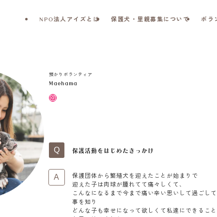
NPO法人アイズとは
保護犬・里親募集について
ボラ
預かりボランティア
Maehama
Instagram
保護活動をはじめたきっかけ
保護団体から
繁殖犬を迎えたことが始まりで
迎えた子は肉球が腫れてて痛々しくて、
こんなになるまで今まで
痛い辛い思いして
過ごし
事を知り
どんな子も幸せになって欲しくて
私達にできるこ